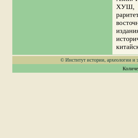
ХУШ, 
рарите
восточ
издани
истор
китайс
© Институт истории, археологии и
Количе