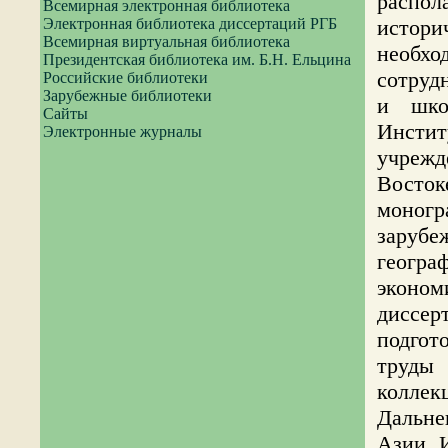
распол
Всемирная электронная библиотека
Электронная библиотека диссертаций РГБ
истори
Всемирная виртуальная библиотека
необхо
Президентская библиотека им. Б.Н. Ельцина
сотруд
Российские библиотеки
Зарубежные библиотеки
и шко
Сайты
Инсти
Электронные журналы
учрежд
Восток
моног
заруб
геог
эконом
диссе
подгот
труды
колле
Дальне
Азии. 