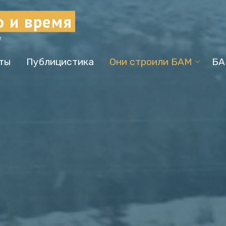
о и время
И
ты
Публицистика
Они строили БАМ
БА