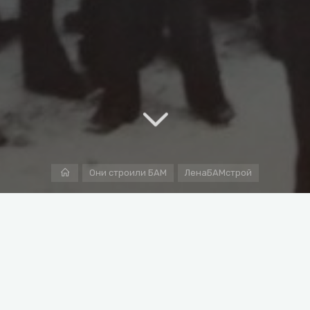
Home
Они строили БАМ
ЛенаБАМстрой
оздан приказом Министерства транспортного строитель
льно-монтажных поездов (№№ 158, 266, 286, 288, 571, 580
менной эксплуатации железной дороги общей численност