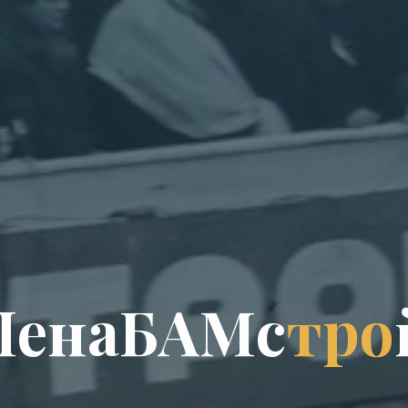
Л
е
н
а
Б
А
М
с
т
р
о