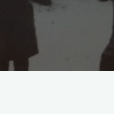
ства СССР № 48-ор от 28.03.1980 с 1 апреля
, 582, 590, 391), центральная автобаза,
ью 7188 человек.