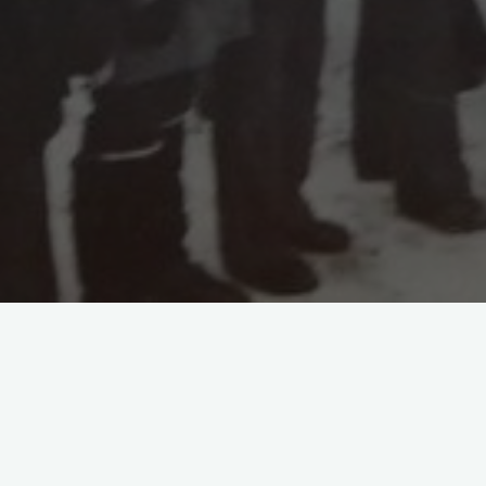
Общестроительный трест «ЛенаБАМстрой» был с
1980 г. В состав нового треста вошли 9 строите
управление механизации, УПТК, отделение вре