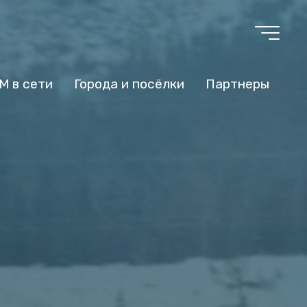
М в сети
Города и посёлки
Партнеры