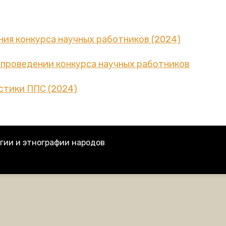
ия конкурса научных работников (2024)
роведении конкурса научных работников
стики ППС (2024)
гии и этнографии народов