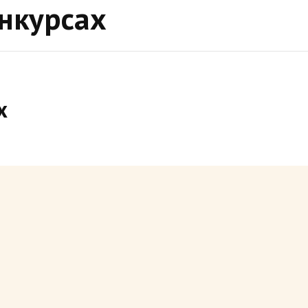
нкурсах
х