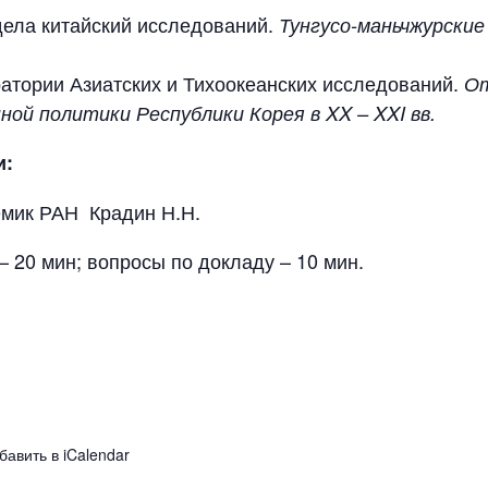
 Отдела китайский исследований.
Тунгусо-маньчжурские
боратории Азиатских и Тихоокеанских исследований.
От
нной политики Республики Корея в
XX
–
XXI
вв.
и:
демик РАН Крадин Н.Н.
 20 мин; вопросы по докладу – 10 мин.
бавить в iCalendar