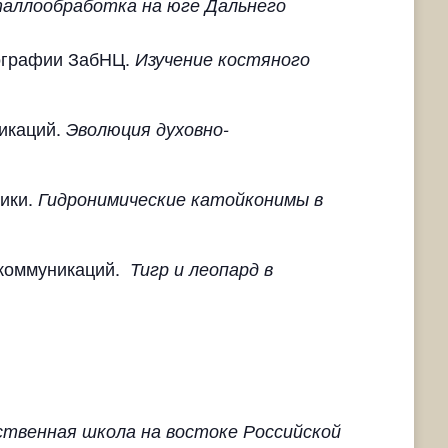
аллообработка на юге Дальнего
тнографии ЗабНЦ.
Изучение костяного
никаций.
Эволюция духовно-
фики.
Гидронимические катойконимы в
х коммуникаций.
Тигр и леопард в
ственная школа на востоке Российской