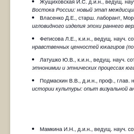
Жущиховская И.С. д.и.н., ведущ. нау
Востока России: новый этап междисци
Власенко Д.Е., старш. лаборант, Моро
игловидного изделия эпохи раннего ве
Фетисова Л.Е., к.и.н., ведущ. науч.
нравственных ценностей юкагиров (п
Латушко Ю.В., к.и.н., ведущ. науч. 
этнонимии и этнических процессах юг
Подмаскин В.В., д.и.н., проф., глав
истории культуры: опыт визуальной а
Мамкина И.Н., д.и.н., ведущ. науч. 