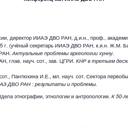
сии, директор ИИАЭ ДВО РАН, д.и.н., проф., академ
г. (учёный секретарь ИИАЭ ДВО РАН, к.и.н. Ж.М. Б
 РАН.
Актуальные проблемы археологии хунну.
АН, глав. науч. сот., зав. ЦГРИ.
КНР в третьем деся
 сот., Пантюхина И.Е., мл. науч. сот. Сектора перво
ИАЭ ДВО РАН : результаты и проблемы.
. Отдела этнографии, этнологии и антропологии.
К 50-