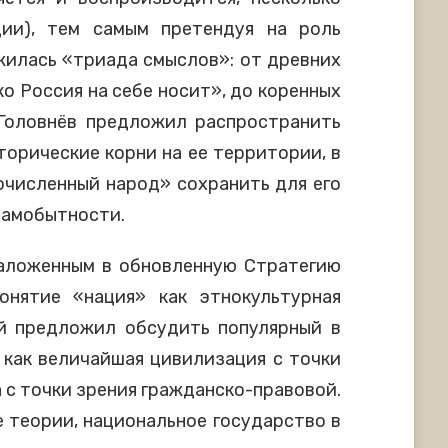
ции), тем самым претендуя на роль
жилась «триада смыслов»: от древних
ко Россия на себе носит», до коренных
 Головнёв предложил распространить
торические корни на ее территории, в
очисленный народ» сохранить для его
самобытности.
заложенным в обновленную Стратегию
онятие «нация» как этнокультурная
й предложил обсудить популярный в
 как величайшая цивилизация с точки
а с точки зрения гражданско-правовой.
е теории, национальное государство в