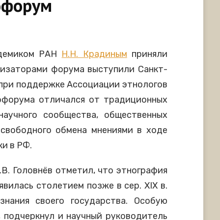
нофорум
адемиком РАН
Н.Н. Крадиным
приняли
анизаторами форума выступили Санкт-
 при поддержке Ассоциации этнологов
офорума отличался от традиционных
научного сообщества, общественных
я свободного обмена мнениями в ходе
и в РФ.
.В. Головнёв отметил, что этнография
вилась столетием позже в сер. XIX в.
нания своего государства. Особую
 подчеркнул и научный руководитель