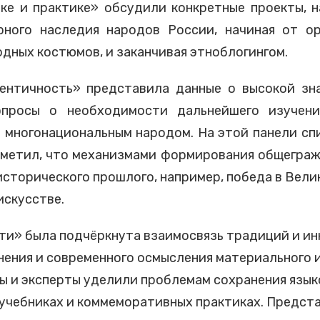
ке и практике» обсудили конкретные проекты, н
рного наследия народов России, начиная от ор
дных костюмов, и заканчивая этноблогингом.
дентичность» представила данные о высокой зн
опросы о необходимости дальнейшего изучен
м многонациональным народом. На этой панели с
отметил, что механизмами формирования общегра
сторического прошлого, например, победа в Вел
 искусстве.
ти» была подчёркнута взаимосвязь традиций и и
анения и современного осмысления материального 
ры и эксперты уделили проблемам сохранения язы
х учебниках и коммеморативных практиках. Предс