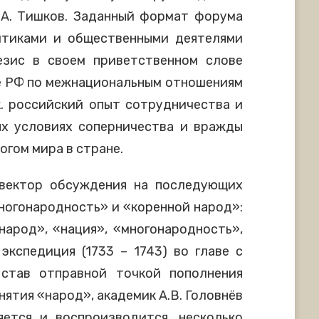
.А. Тишков. Заданный формат форума
итиками и общественными деятелями
зис в своем приветственном слове
те РФ по межнациональным отношениям
к. российский опыт сотрудничества и
х условиях соперничества и вражды
огом мира в стране.
 вектор обсуждения на последующих
Многонародность» и «коренной народ»:
народ», «нация», «многонародность»,
экспедиция (1733 – 1743) во главе с
став отправной точкой пополнения
ятия «народ», академик А.В. Головнёв
ется и воспроизводится, несколько