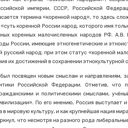
оссийской империи, СССР, Российской Федера
асается термина «коренной народ», то здесь сло
и «суть коренной России народ, которого имя толь
ных коренных малочисленных народов РФ. А.В.
оды России, имеющие этногенетические и этноис
 русский народ; при этом статус «коренной мал
ния их достижений в сохранении этнокультурной 
 был посвящен новым смыслам и направлениям, 
итики Российской Федерации. Отметив, что п
гражданскими и политическими смыслами, учёны
ивилизации». По его мнению, Россия выступает и
 в мировую культуру, и как крупнейшая нация мир
ркнул, что несмотря на разного рода либеральны