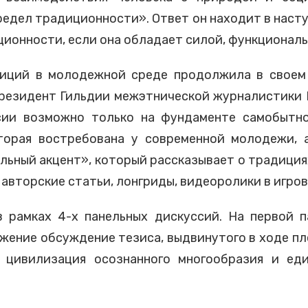
редел традиционности». Ответ он находит в нас
ционности, если она обладает силой, функционал
диций в молодежной среде продолжила в своем
резидент Гильдии межэтнической журналистики М.
сии возможно только на фундаменте самобытно
оторая востребована у современной молодежи, 
ьный акцент», который рассказывает о традициях
 авторские статьи, лонгриды, видеоролики в игро
 рамках 4-х панельных дискуссий. На первой п
ение обсуждение тезиса, выдвинутого в ходе пле
 цивилизация осознанного многообразия и ед