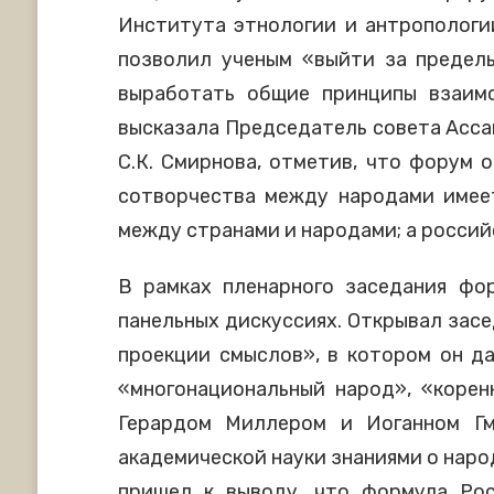
Института этнологии и антропологи
позволил ученым «выйти за предел
выработать общие принципы взаим
высказала Председатель совета Асса
С.К. Смирнова, отметив, что форум 
сотворчества между народами имее
между странами и народами; а россий
В рамках пленарного заседания фо
панельных дискуссиях. Открывал засе
проекции смыслов», в котором он да
«многонациональный народ», «коренн
Герардом Миллером и Иоганном Гм
академической науки знаниями о наро
пришел к выводу, что формула Рос