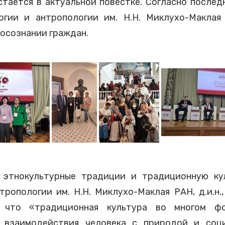
тается в актуальной повестке. Согласно послед
гии и антропологии им. Н.Н. Миклухо-Маклая
мосознании граждан.
е этнокультурные традиции и традиционную ку
ропологии им. Н.Н. Миклухо-Маклая РАН, д.и.н.,
, что «традиционная культура во многом ф
ы взаимодействия человека с природой и соци