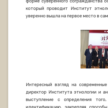
форме суверенного согражданства ос
который проводит Институт этноло
уверенно вышла на первое место в са
Интересный взгляд на современны
директор Института этнологии и ант
выступление с определения того
идентификацию, закрепляя способ