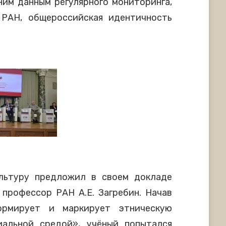
ним данным регулярного мониторинга,
 РАН, общероссийская идентичность
льтуру предложил в своем докладе
 профессор РАН А.Е. Загребин. Начав
ормирует и маркирует этническую
альной средой», учёный попытался