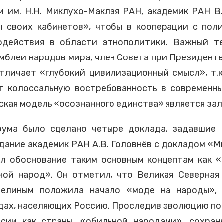
и им. Н.Н. Миклухо-Маклая РАН, академик РАН В
ы своих кабинетов», чтобы в кооперации с пол
одействия в области этнополитики. Важный те
мблеи народов мира, член Совета при Президен
отличает «глубокий цивилизационный смысл», т.
т колоссальную востребованность в современны
ская модель «осознанного единства» является зал
рума было сделано четыре доклада, задавшие
дание академик РАН А.В. Головнёв с докладом «
л обоснование таким основным концептам как «
ой народ». Он отметил, что Великая Северная 
елиным положила начало «моде на народы», 
дах, населяющих Россию. Проследив эволюцию пон
сии как страны, «обильной народами», сохраня