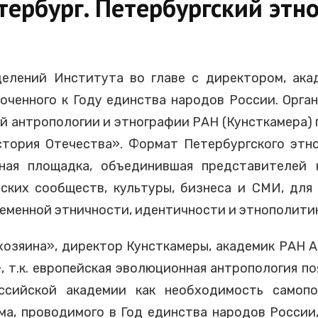
тербург. Петербургский эт
делений Института во главе с директором, ак
оченного к Году единства народов России. Орг
й антропологии и этнографии РАН (Кунсткамера)
стория Отечества». Формат Петербургского этн
ная площадка, объединившая представителей 
еских сообществ, культуры, бизнеса и СМИ, дл
еменной этничности, идентичности и этнополитик
озяина», директор Кунсткамеры, академик РАН А
, т.к. европейская эволюционная антропология поя
ссийской академии как необходимость самопоз
а, проводимого в Год единства народов России,