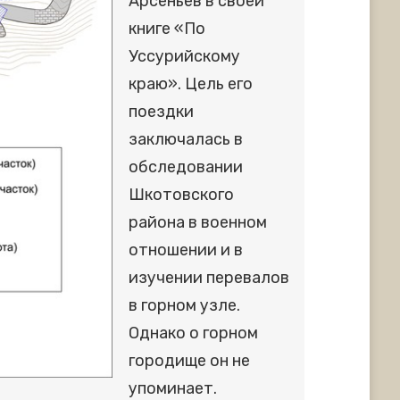
Арсеньев в своей
книге «По
Уссурийскому
краю». Цель его
поездки
заключалась в
обследовании
Шкотовского
района в военном
отношении и в
изучении перевалов
в горном узле.
Однако о горном
городище он не
упоминает.