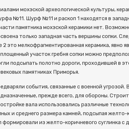
алами мохэской археологической культуры, кера
урфа №11. Шурф №11 и раскоп 1 находятся в западн
части памятника мохэской керамики нет. Возможн
освоена только западная часть вершины сопки. Сл
е 2 это мелкофрагментированная керамика, явно я
уплощенный участок гребня сопки можно предполож
огли подсыпать полотно дороги, проходившей в эт
евековых памятниках Приморья.
редваряли события, связанные с военной угрозой.
назначенные, прежде всего, для обороны. Строит
постройке вала использовались различные технол
ных и среднего размера камней, подсыпая желто-к
ал формировали из желто-коричневого суглинка с д