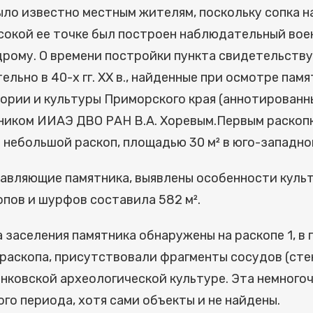
ыло известно местным жителям, поскольку сопка н
ысокой ее точке был построен наблюдательный во
рому. О времени постройки пункта свидетельств
ьно в 40-х гг. XX в., найденные при осмотре памя
ории и культуры Приморского края (аннотированны
иком ИИАЭ ДВО РАН В.А. Хоревым.Первым раскопки
т небольшой раскоп, площадью 30 м² в юго-западно
тавляющие памятника, выявлены особенности культ
пов и шурфов составила 582 м².
 заселения памятника обнаружены на раскопе 1, в
 раскопа, присутствовали фрагменты сосудов (стен
 янковской археологической культуре. Эта немног
го периода, хотя сами объекты и не найдены.