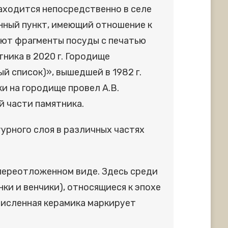
аходится непосредственно в селе
енный пункт, имеющий отношение к
уют фрагменты посуды с печатью
тника в 2020 г. Городище
й список)», вышедшей в 1982 г.
 на городище провел А.В.
й части памятника.
урного слоя в различных частях
 переотложенном виде. Здесь среди
ки и венчики), относящиеся к эпохе
очисленная керамика маркирует