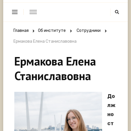
Главная
Об институте
Сотрудники
Ермакова Елена Станиславовна
Ермакова Елена
Станиславовна
До
лж
но
ст