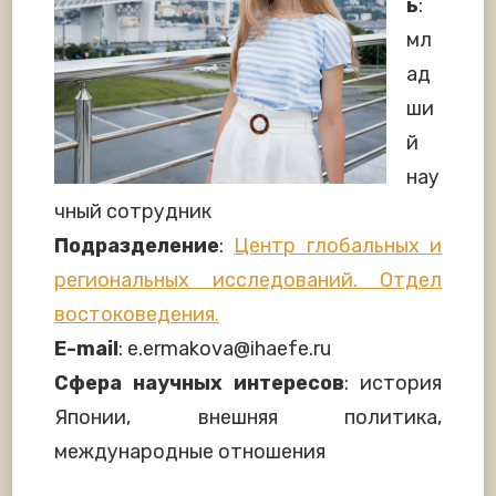
ь
:
мл
ад
ши
й
нау
чный сотрудник
Подразделение
:
Центр глобальных и
региональных исследований. Отдел
востоковедения.
E-mail
: e.ermakova@ihaefe.ru
Сфера научных интересов
: история
Японии, внешняя политика,
международные отношения