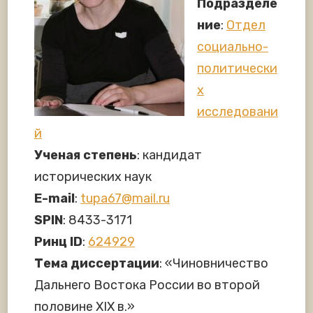
Подразделе
ние
:
Отдел
социально-
политически
х
исследовани
й
Ученая степень
: кандидат
исторических наук
E-mail
:
tupa67@mail.ru
SPIN
: 8433-3171
Ринц ID
:
624929
Тема диссертации
: «Чиновничество
Дальнего Востока России во второй
половине XIX в.»