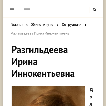
Главная
Об институте
Сотрудники
Разгильдеева Ирина Иннокентьевна
Разгильдеева
Ирина
Иннокентьевна
Д
о
л