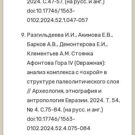
2024. С.47-57. (на русс. и анг.)
doi:10.17746/1563-
0102.2024.52.1.047-057
Разгильдеева И.И., Акимова Е.В.,
Барков А.В., Демонтерова Е.И.,
Клементьев А.М. Стоянка
Афонтова Гора IV (Овражная):
анализ комплекса с «охрой» в
структуре палеолитического слоя
// Археология, этнография и
антропология Евразии. 2024. Т. 54,
№ 4. С.75-84. (на русс. и анг.)
doi:10.17746/1563-
0102.2024.52.4.075-084