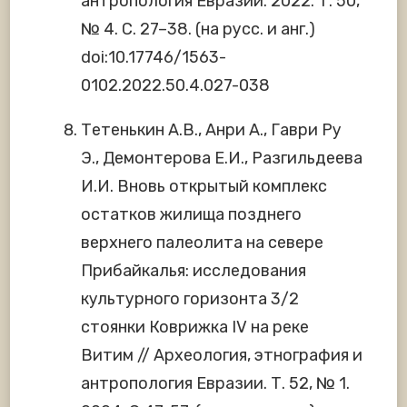
антропология Евразии. 2022. Т. 50,
№ 4. С. 27–38. (на русс. и анг.)
doi:10.17746/1563-
0102.2022.50.4.027-038
Тетенькин А.В., Анри А., Гаври Ру
Э., Демонтерова Е.И., Разгильдеева
И.И. Вновь открытый комплекс
остатков жилища позднего
верхнего палеолита на севере
Прибайкалья: исследования
культурного горизонта 3/2
стоянки Коврижка IV на реке
Витим // Археология, этнография и
антропология Евразии. Т. 52, № 1.