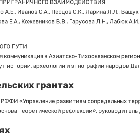
 ПРИГРАНИЧНОГО ВЗАИМОДЕЙСТВИЯ
 А.Е., Иванов С.А., Песцов С.К., Ларина Л.Л., Ващук А
ва Е.А., Кожевников В.В., Гарусова Л.Н., Лабюк А.И
ОГО ПУТИ
ая коммуникация в Азиатско-Тихоокеанском регион
 истории, археологии и этнографии народов Дальн
ельских грантах
а РФФИ «Управление развитием сопредельных терр
основа теоретической рефлексии», руководитель д.
ях