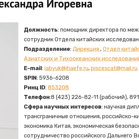
ександра Игоревна
Должность
: помощник директора по ме
сотрудник Отдела китайских исследова
Подразделение
:
Дирекция
,
Отдел китай
Азиатских и Тихоокеанских исследовани
E-mail
:
labyuk@ihaefe.ru
,
piscescat@mail.ru
SPIN
: 5936-6208
Ринц ID
:
853208
Телефон
:8 (423) 226-82-11 (рабочий), 8
Сфера научных интересов
: научная ди
трансграничные отношения, российско-ки
экономика Китая, экономическая безопа
сотрудничество российского Дальнего В