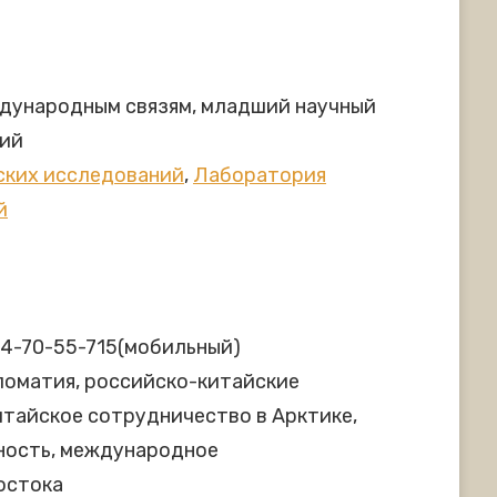
ждународным связям, младший научный
ний
ских исследований
,
Лаборатория
й
914-70-55-715(мобильный)
пломатия, российско-китайские
тайское сотрудничество в Арктике,
сность, международное
остока