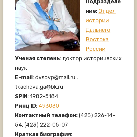
Подразделе
ние
:
Отдел
истории
Дальнего
Востока
России
Ученая степень
: доктор исторических
наук
E-mail
: dvsovp@mail.ru ,
tkacheva.ga@bk.ru
SPIN
: 1982-5184
Ринц ID
:
493030
Контактный телефон:
(423) 226-14-
54, (423) 222-05-07
Краткая биография
: