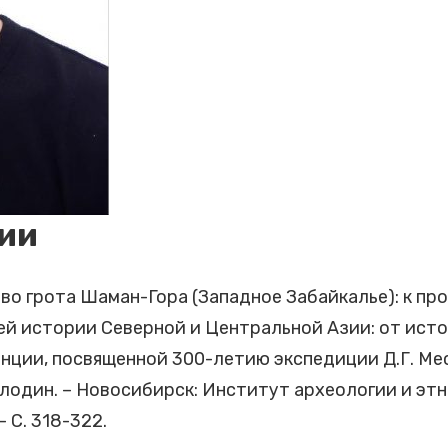
ии
тво грота Шаман-Гора (Западное Забайкалье): к п
ней истории Северной и Центральной Азии: от ист
ции, посвященной 300-летию экспедиции Д.Г. Мес
Молодин. – Новосибирск: Институт археологии и э
 С. 318-322.