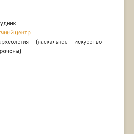
рудник
учный центр
археология (наскальное искусство
орочоны)