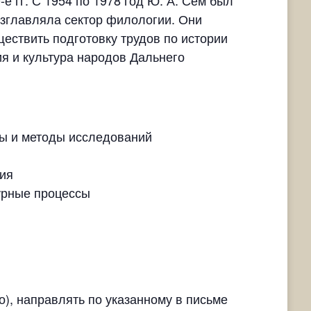
е гг. С 1954 по 1978 год Ю. А. Сем был
зглавляла сектор филологии. Они
ствить подготовку трудов по истории
ия и культура народов Дальнего
ды и методы исследований
дия
урные процессы
о), направлять по указанному в письме