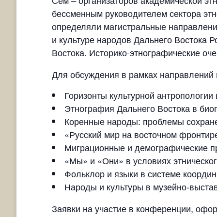
Сем
организаторов академической этно
–
бессменным руководителем сектора этн
определяли магистральные направления
и культуре народов Дальнего Востока Р
Востока. Историко-этнографические оче
Для обсуждения в рамках направлений
Горизонты культурной антропологии
Этнография Дальнего Востока в био
Коренные народы: проблемы сохране
«Русский мир на восточном фронтир
Миграционные и демографические пр
«Мы» и «Они» в условиях этническо
Фольклор и языки в системе координ
Народы и культуры в музейно-выстав
Заявки на участие в конференции, офор