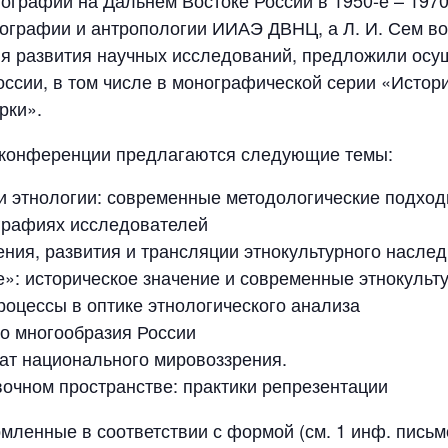
графии на Дальнем Востоке России в 1950-е – 1970-
ографии и антропологии ИИАЭ ДВНЦ, а Л. И. Сем во
 развития научных исследований, предложили осуще
оссии, в том числе в монографической серии «Истор
рки».
 конференции предлагаются следующие темы:
 и этнологии: современные методологические подхо
графиях исследователей
ния, развития и трансляции этнокультурного насле
е»: историческое значение и современные этнокульт
оцессы в оптике этнологического анализа
го многообразия России
ат национального мировоззрения.
очном пространстве: практики репрезентации
мленные в соответствии с формой (см. 1 инф. письм