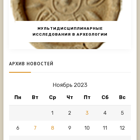
МУЛЬТИДИСЦИПЛИНАРНЫЕ
ИССЛЕДОВАНИЯ В АРХЕОЛОГИИ
АРХИВ НОВОСТЕЙ
Ноябрь 2023
Пн
Вт
Ср
Чт
Пт
Сб
Вс
1
2
3
4
5
6
7
8
9
10
11
12