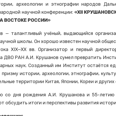
ории, археологии и этнографии народов Даль
ародной научной конференции:
«XII КРУШАНОВС
А ВОСТОКЕ РОССИИ»
в — талантливый учёный, выдающийся организа
 научной школы. Он хорошо известен научной общ
ока XIX—XX вв. Организатор и первый директо
а ДВО РАН А.И. Крушанов сумел превратить Инс
арных наук. Созданный им Институт остаётся е
 призму истории, археологии, этнографии, культ
льные территории Китая, Японии, Кореи и других 
ю со дня рождения А.И. Крушанова и 55-летию
т обсудить итоги и перспективы развития истори
ференции: