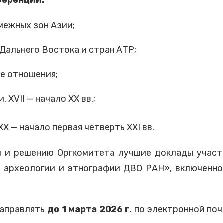
межных зон Азии;
 Дальнего Востока и стран АТР;
е отношения;
XVII — начало XX вв.;
X — начало первая четверть XXI вв.
 и решению Оргкомитета лучшие доклады участ
 археологии и этнографии ДВО РАН», включенно
аправлять
до 1 марта 2026 г.
по электронной почт