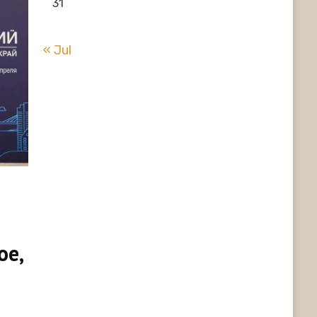
31
« Jul
ое,