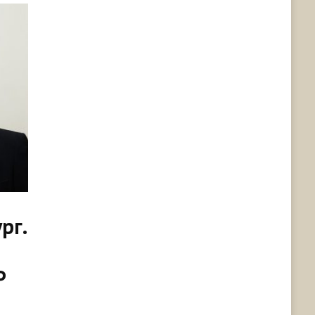
рг.
Р