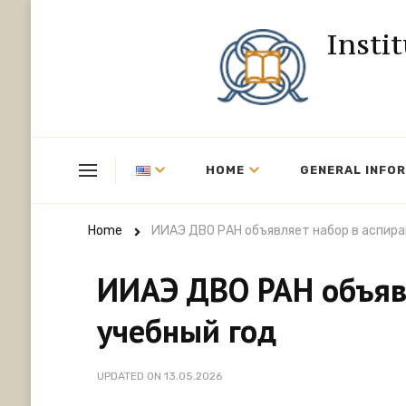
Insti
HOME
GENERAL INFO
Home
ИИАЭ ДВО РАН объявляет набор в аспира
ИИАЭ ДВО РАН объяв
учебный год
UPDATED ON
13.05.2026