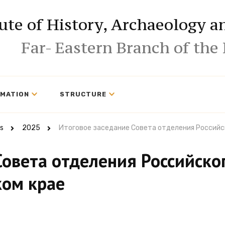
tute of History, Archaeology 
Far- Eastern Branch of the
RMATION
STRUCTURE
s
2025
Итоговое заседание Совета отделения Российс
Совета отделения Российско
ком крае