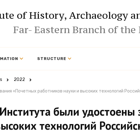
tute of History, Archaeology 
Far- Eastern Branch of the
RMATION
STRUCTURE
s
2022
вания «Почетных работников науки и высоких технологий Росси
 Института были удостоены
высоких технологий Россий