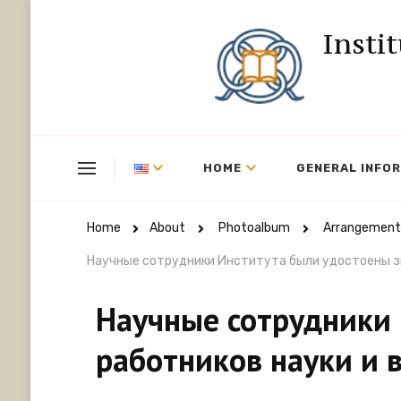
Insti
HOME
GENERAL INFO
Home
About
Photoalbum
Arrangement
Научные сотрудники Института были удостоены з
Научные сотрудники
работников науки и 