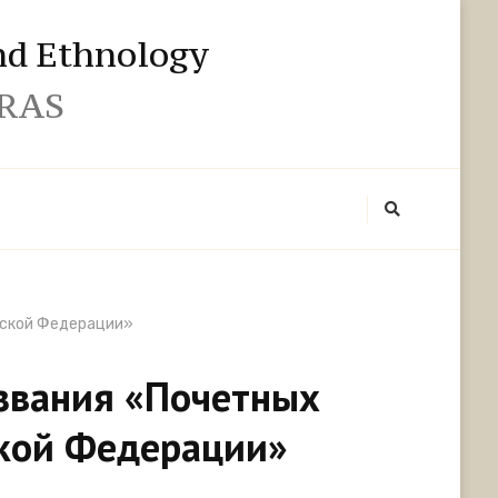
and Ethnology
 RAS
йской Федерации»
 звания «Почетных
ской Федерации»