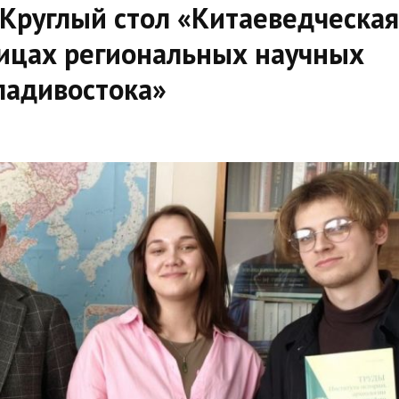
 Круглый стол «Китаеведческа
ницах региональных научных
ладивостока»