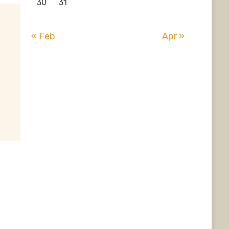
30
31
« Feb
Apr »