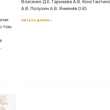
Власенко Д.Е. Гармаева А.В. Константин
А.В. Полухин А.В. Ячменёв О.Ю.
огии
ЧИТАТЬ ДАЛЕЕ
 том,
е
.