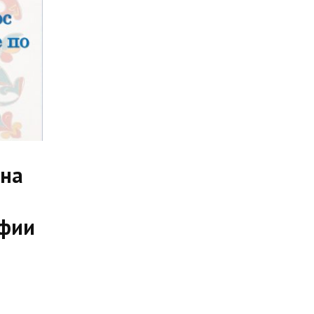
 на
афии